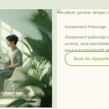
Assessment Psikologis
Assessment psikologis
potensi, pola kepribadia
secara komprehensif.
m
Book An Appoint