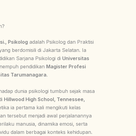
n?
i., Psikolog
adalah Psikolog dan Praktisi
g berdomisili di Jakarta Selatan. Ia
dikan Sarjana Psikologi di
Universitas
nempuh pendidikan
Magister Profesi
sitas Tarumanagara
.
rhadap dunia psikologi tumbuh sejak masa
di
Hillwood High School, Tennessee,
etika ia pertama kali mengikuti kelas
man tersebut menjadi awal perjalanannya
rilaku manusia, dinamika emosi, serta
ividu dalam berbagai konteks kehidupan.