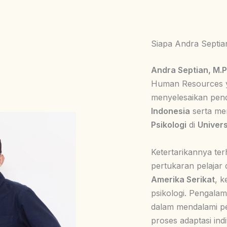
Siapa Andra Septia
Andra Septian, M.Ps
Human Resources yan
menyelesaikan pendi
Indonesia
serta me
Psikologi
di
Univer
Ketertarikannya te
pertukaran pelajar 
Amerika Serikat
, k
psikologi. Pengala
dalam mendalami pe
proses adaptasi ind