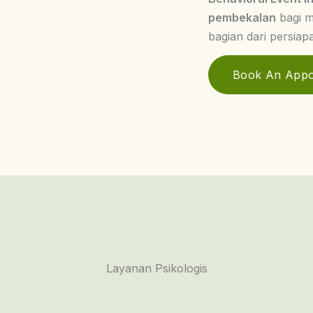
pembekalan
bagi m
bagian dari persiap
Book An Appo
Layanan Psikologis