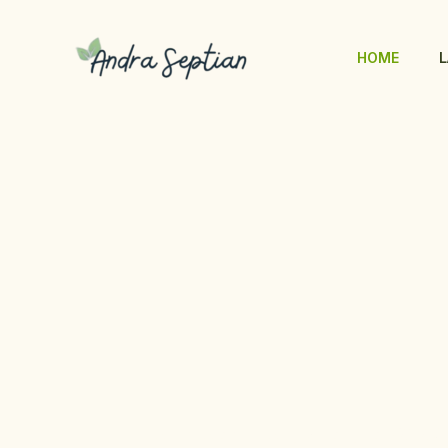
Lewati
ke
HOME
konten
ANDRA SEPTIAN, M.PSI., PSIKOLOG