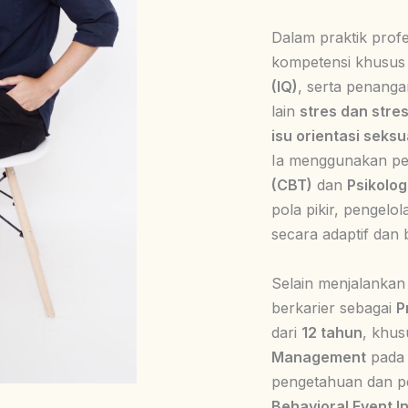
Dalam praktik profe
kompetensi khusus 
(IQ)
, serta penanga
lain
stres dan stre
isu orientasi seks
Ia menggunakan p
(CBT)
dan
Psikologi
pola pikir, pengelo
secara adaptif dan 
Selain menjalankan 
berkarier sebagai
P
dari
12 tahun
, khus
Management
pada 
pengetahuan dan p
Behavioral Event In