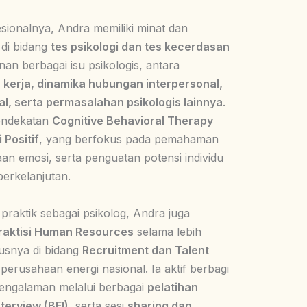
sionalnya, Andra memiliki minat dan
di bidang
tes psikologi dan tes kecerdasan
nan berbagai isu psikologis, antara
s kerja, dinamika hubungan interpersonal,
ual, serta permasalahan psikologis lainnya
.
endekatan
Cognitive Behavioral Therapy
 Positif
, yang berfokus pada pemahaman
laan emosi, serta penguatan potensi individu
berkelanjutan.
praktik sebagai psikolog, Andra juga
raktisi Human Resources
selama lebih
usnya di bidang
Recruitment dan Talent
perusahaan energi nasional. Ia aktif berbagi
engalaman melalui berbagai
pelatihan
terview (BEI)
, serta sesi
sharing dan